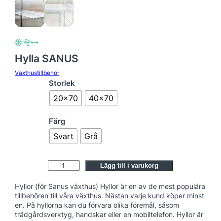
Hylla SANUS
Växthustillbehör
Storlek
20×70
40×70
Färg
Svart
Grå
H
Lägg till i varukorg
y
Hyllor (för Sanus växthus) Hyllor är en av de mest populära
l
tillbehören till våra växthus. Nästan varje kund köper minst
l
en. På hyllorna kan du förvara olika föremål, såsom
a
trädgårdsverktyg, handskar eller en mobiltelefon. Hyllor är