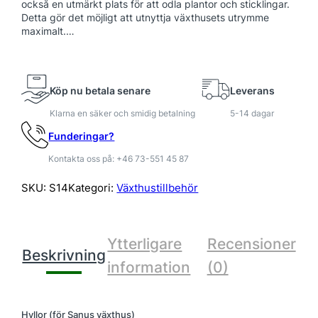
S
också en utmärkt plats för att odla plantor och sticklingar.
Detta gör det möjligt att utnyttja växthusets utrymme
A
maximalt.…
N
U
S
m
Köp nu betala senare
Leverans
ä
Klarna en säker och smidig betalning
5-14 dagar
n
g
Funderingar?
d
Kontakta oss på: +46 73-551 45 87
SKU:
S14
Kategori:
Växthustillbehör
Ytterligare
Recensioner
Beskrivning
information
(0)
Hyllor (för Sanus växthus)