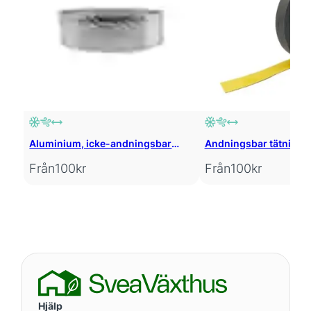
Aluminium, icke-andningsbar
Andningsbar tätnings
tätningstejp
Från
100
kr
Från
100
kr
Hjälp