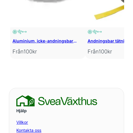
Aluminium, icke-andningsbar
Andningsbar tätnings
tätningstejp
Från
100
kr
Från
100
kr
Hjälp
Villkor
Kontakta oss