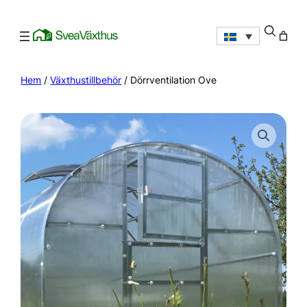
Hem
/
Växthustillbehör
/ Dörrventilation Ove