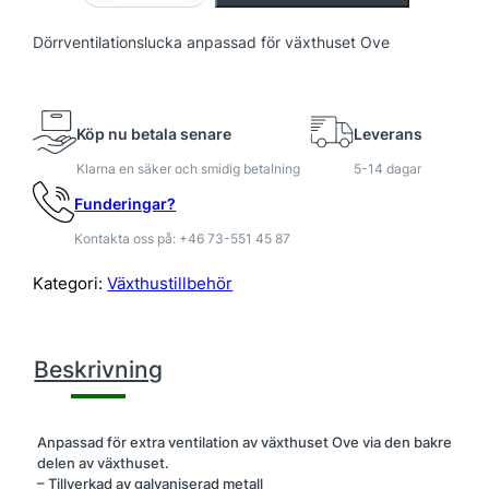
ö
r
Dörrventilationslucka anpassad för växthuset Ove
r
v
e
n
Köp nu betala senare
Leverans
t
Klarna en säker och smidig betalning
5-14 dagar
i
l
Funderingar?
a
Kontakta oss på: +46 73-551 45 87
t
i
Kategori:
Växthustillbehör
o
n
O
Beskrivning
v
e
m
Anpassad för extra ventilation av växthuset Ove via den bakre
ä
delen av växthuset.
n
– Tillverkad av galvaniserad metall