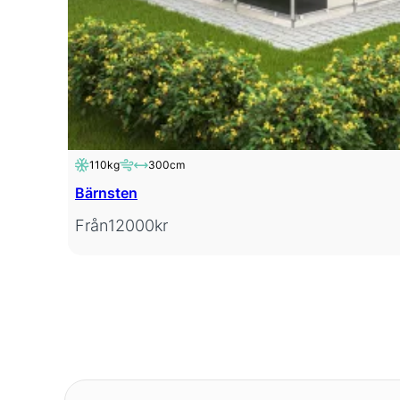
110kg
300cm
Bärnsten
Från
12000
kr