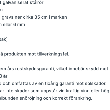
galvaniserat stålrör
m
 grävs ner cirka 35 cm i marken
 eller 6 mm
bak)
på produkten mot tillverkningsfel.
 fem års rostskyddsgaranti, vilket innebär skydd mo
0 år
 och omfattas av en tioårig garanti mot solskador.
r inte skador som uppstår vid kraftig vind eller hög
bunden snöröjning och korrekt förankring.