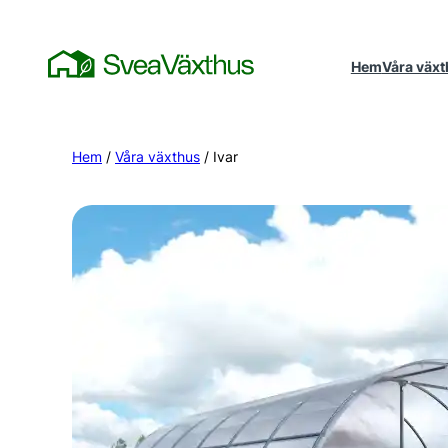
Hem
Våra väx
Hem
/
Våra växthus
/ Ivar