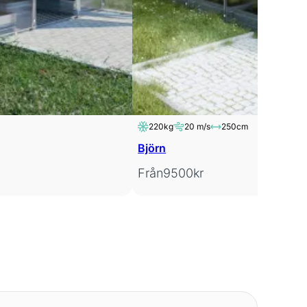
220kg
20 m/s
250cm
Björn
Från
9500
kr