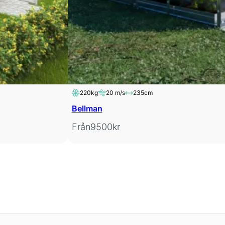
220kg
20 m/s
235cm
Bellman
Från
9500
kr