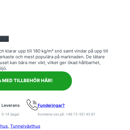
h klarar upp till 180 kg/m² snö samt vindar på upp till
tarkaste och mest populära på marknaden. De tätare
set kan bära mer vikt, vilket ger ökad hållbarhet,
ljö.
 MED TILLBEHÖR HÄR!
Leverans
Funderingar?
5-14 dagar
Kontakta oss på: +46 73-551 45 87
thus
, 
Tunnelväxthus