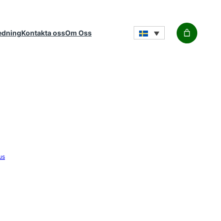
edning
Kontakta oss
Om Oss
us