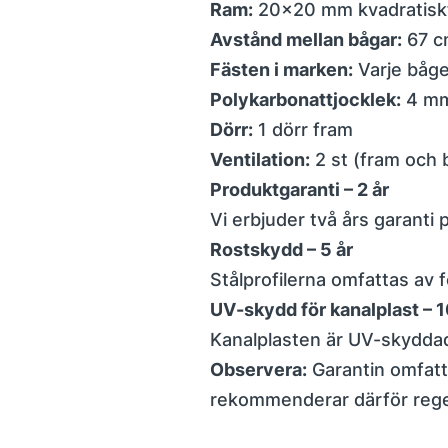
Ram:
20×20 mm kvadratiskt 
Avstånd mellan bågar:
67 c
Fästen i marken:
Varje båge
Polykarbonattjocklek:
4 mm
Dörr:
1 dörr fram
Ventilation:
2 st (fram och 
Produktgaranti – 2 år
Vi erbjuder två års garanti 
Rostskydd – 5 år
Stålprofilerna omfattas av
UV-skydd för kanalplast – 1
Kanalplasten är UV-skyddad
Observera:
Garantin omfatta
rekommenderar därför regel