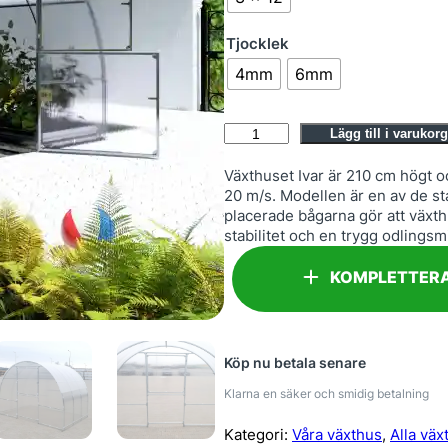
Tjocklek
4mm
6mm
I
Lägg till i varukorg
v
Växthuset Ivar är 210 cm högt oc
a
20 m/s. Modellen är en av de s
r
placerade bågarna gör att växthu
m
stabilitet och en trygg odlingsmi
ä
n
KOMPLETTERA
g
d
Köp nu betala senare
Klarna en säker och smidig betalning
Kategori:
Våra växthus
, 
Alla väx