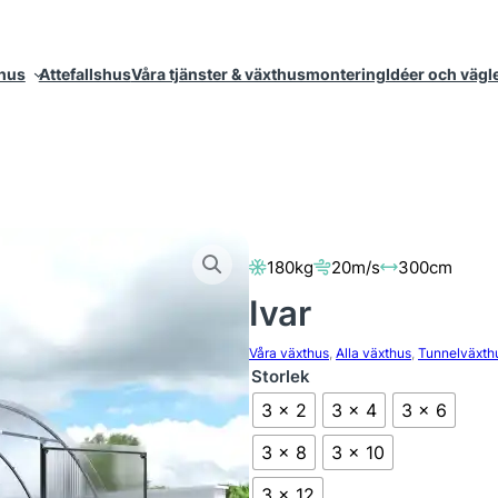
thus
Attefallshus
Våra tjänster & växthusmontering
Idéer och vägl
180kg
20m/s
300cm
Ivar
Våra växthus
, 
Alla växthus
, 
Tunnelväxth
Storlek
3 x 2
3 x 4
3 x 6
3 x 8
3 x 10
3 x 12